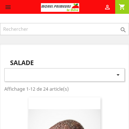
shopping_cart



SALADE

Affichage 1-12 de 24 article(s)