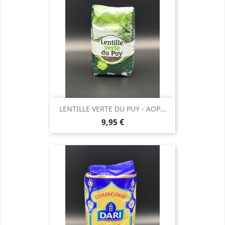
LENTILLE VERTE DU PUY - AOP...
Prix
9,95 €