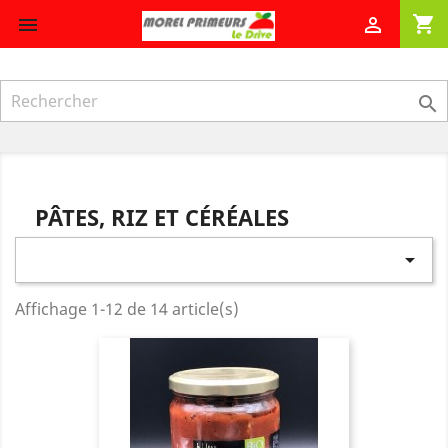
shopping_cart



PÂTES, RIZ ET CÉRÉALES

Affichage 1-12 de 14 article(s)