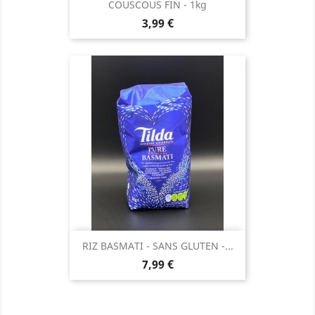
COUSCOUS FIN - 1kg
Prix
3,99 €
RIZ BASMATI - SANS GLUTEN -...
Prix
7,99 €