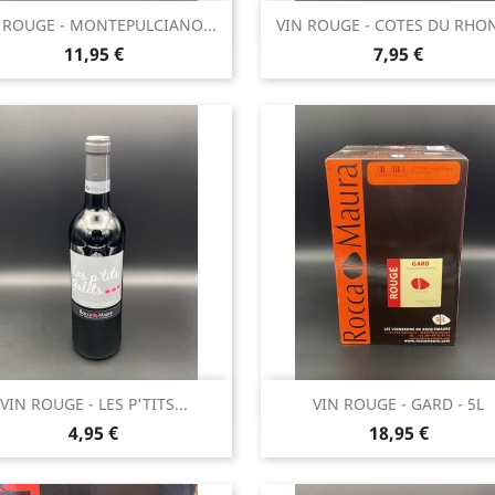
Aperçu rapide
Aperçu rapide


 ROUGE - MONTEPULCIANO...
VIN ROUGE - COTES DU RHON
Prix
Prix
11,95 €
7,95 €
Aperçu rapide
Aperçu rapide


VIN ROUGE - LES P'TITS...
VIN ROUGE - GARD - 5L
Prix
Prix
4,95 €
18,95 €