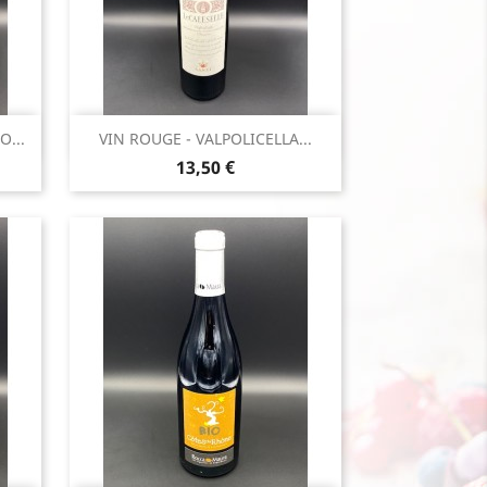
Aperçu rapide

O...
VIN ROUGE - VALPOLICELLA...
Prix
13,50 €