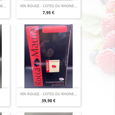
Aperçu rapide

E...
VIN ROUGE - COTES DU RHONE...
Prix
7,95 €
Aperçu rapide

VIN ROUGE - COTES DU RHONE...
Prix
39,90 €