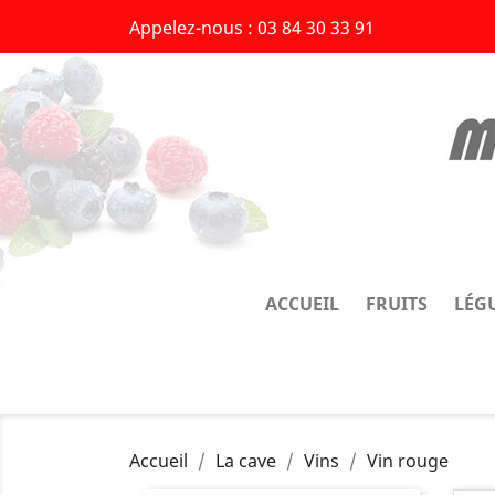
Appelez-nous :
03 84 30 33 91
ACCUEIL
FRUITS
LÉG
Accueil
La cave
Vins
Vin rouge