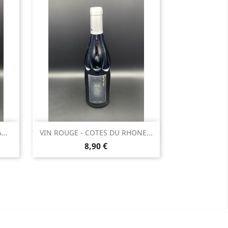
Aperçu rapide

...
VIN ROUGE - COTES DU RHONE...
Prix
8,90 €