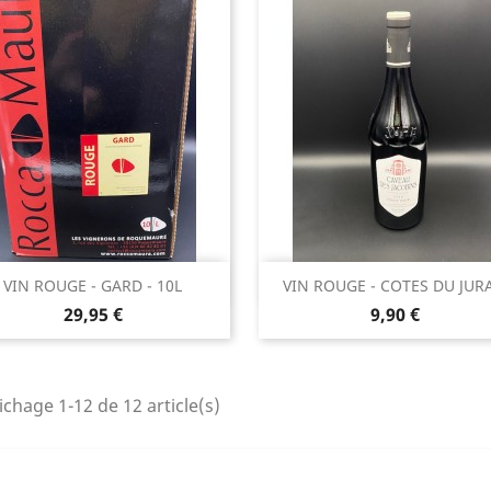
Aperçu rapide
Aperçu rapide


VIN ROUGE - GARD - 10L
VIN ROUGE - COTES DU JURA
Prix
Prix
29,95 €
9,90 €
ichage 1-12 de 12 article(s)