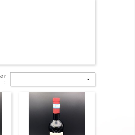
par

: